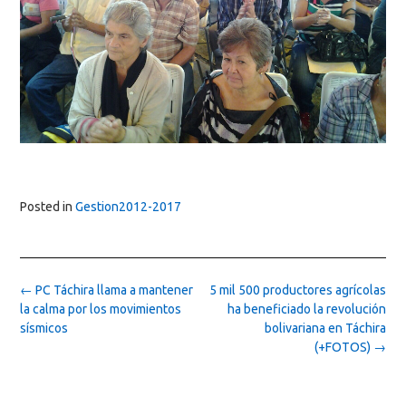
Posted in
Gestion2012-2017
Post
←
PC Táchira llama a mantener
5 mil 500 productores agrícolas
navigation
la calma por los movimientos
ha beneficiado la revolución
sísmicos
bolivariana en Táchira
(+FOTOS)
→