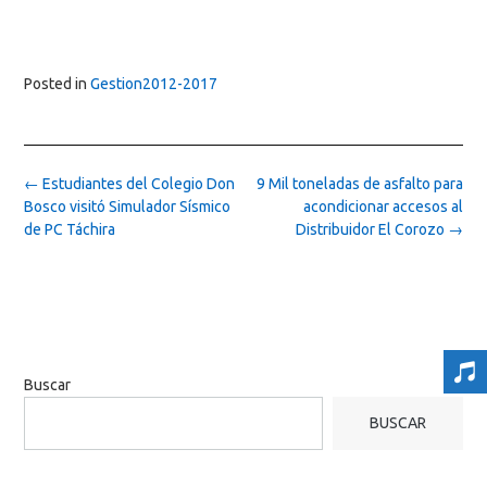
Posted in
Gestion2012-2017
Post
←
Estudiantes del Colegio Don
9 Mil toneladas de asfalto para
navigation
Bosco visitó Simulador Sísmico
acondicionar accesos al
de PC Táchira
Distribuidor El Corozo
→
Buscar
BUSCAR