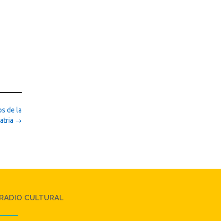
os de la
atria
→
RADIO CULTURAL