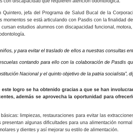
s con discapacidad que requieren atención odontológica.
n Quintero, jefa del Programa de Salud Bucal de la Corporac
s momentos se está articulando con Pasdis con la finalidad de
e cursan estudios alumnos con discapacidad funcional, motora,
odontología.
niños, y para evitar el traslado de ellos a nuestras consultas e
escuelas contando para ello con la colaboración de Pasdis qu
tución Nacional y el quinto objetivo de la patria socialista”, di
este logro se ha obtenido gracias a que se han involucra
centes, además se aprovecha la oportunidad para ofrecerl
básicas: limpiezas, restauraciones para evitar las extraccione
 presentan algunas dificultades para una alimentación normal 
olares y dientes y así mejorar su estilo de alimentación.