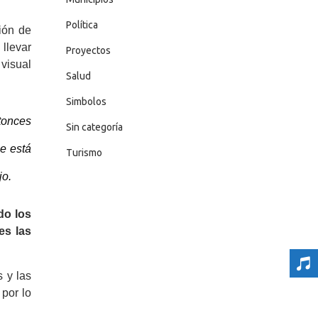
Política
ión de
 llevar
Proyectos
 visual
Salud
Simbolos
ntonces
Sin categoría
e está
Turismo
jo.
do los
es las
s y las
por lo