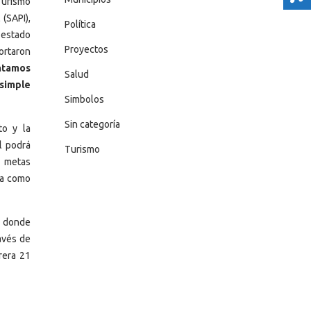
Turismo
 (SAPI),
Política
 estado
Proyectos
ortaron
ntamos
Salud
simple
Simbolos
Sin categoría
to y la
l podrá
Turismo
s metas
ra como
6 donde
avés de
rera 21