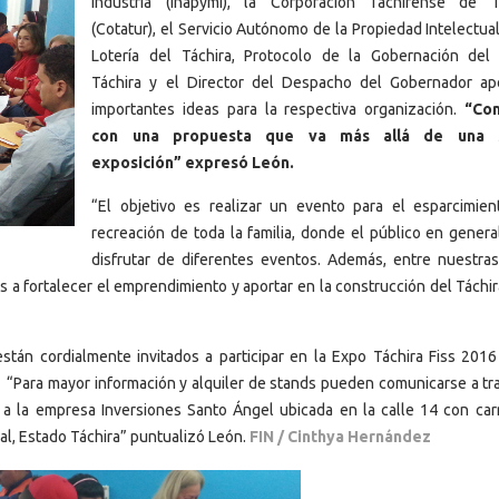
Industria (Inapymi), la Corporación Tachirense de 
(Cotatur), el Servicio Autónomo de la Propiedad Intelectual
Lotería del Táchira, Protocolo de la Gobernación del
Táchira y el Director del Despacho del Gobernador ap
importantes ideas para la respectiva organización.
“Co
con una propuesta que va más allá de una 
exposición” expresó León.
“El objetivo es realizar un evento para el esparcimien
recreación de toda la familia, donde el público en genera
disfrutar de diferentes eventos. Además, entre nuestra
as a fortalecer el emprendimiento y aportar en la construcción del Táchi
án cordialmente invitados a participar en la Expo Táchira Fiss 201
. “Para mayor información y alquiler de stands pueden comunicarse a tr
 la empresa Inversiones Santo Ángel ubicada en la calle 14 con car
bal, Estado Táchira” puntualizó León.
FIN / Cinthya Hernández