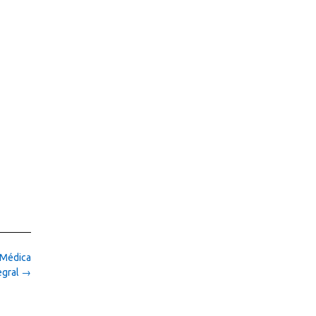
 Médica
egral
→