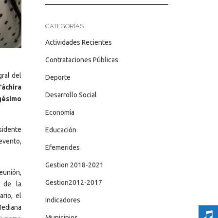
CATEGORÍAS
Actividades Recientes
Contrataciones Públicas
ral del
Deporte
áchira
Desarrollo Social
agésimo
Economía
esidente
Educación
evento,
Efemerides
Gestion 2018-2021
unión,
Gestion2012-2017
s de la
rio, el
Indicadores
Mediana
Municipios