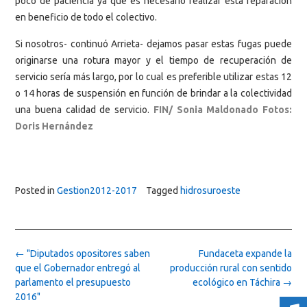
poco de paciencia ya que es necesario realizar esta reparación
en beneficio de todo el colectivo.
Si nosotros- continuó Arrieta- dejamos pasar estas fugas puede
originarse una rotura mayor y el tiempo de recuperación de
servicio sería más largo, por lo cual es preferible utilizar estas 12
o 14 horas de suspensión en función de brindar a la colectividad
una buena calidad de servicio.
FIN/ Sonia Maldonado
Fotos:
Doris Hernández
Posted in
Gestion2012-2017
Tagged
hidrosuroeste
Post
←
"Diputados opositores saben
Fundaceta expande la
navigation
que el Gobernador entregó al
producción rural con sentido
parlamento el presupuesto
ecológico en Táchira
→
2016"