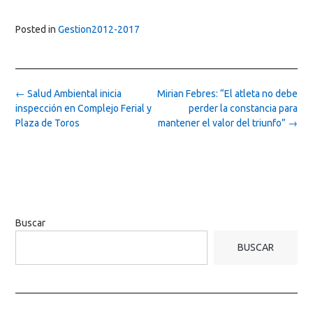
Posted in
Gestion2012-2017
Post
←
Salud Ambiental inicia
Mirian Febres: “El atleta no debe
navigation
inspección en Complejo Ferial y
perder la constancia para
Plaza de Toros
mantener el valor del triunfo”
→
Buscar
BUSCAR