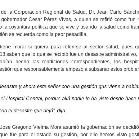
l de la Corporación Regional de Salud, Dr. Jean Carlo Sánche
x gobernador Cesar Pérez Vivas, a quien se refirió como “un 
o la coyuntura política que se vive y usando la salud como tra
tión se recuerda como la peor pesadilla.
ene moral si quiera para referirse al sector salud, pues q
13 saben que lo que se recibió fue un desastre administrativo
bían hecho las rendiciones correspondientes, los hospit
gestión que responsablemente empezó a subsanar estos proble
esastre y ahora este señor con una gestión gris viene a habla
el Hospital Central, porque allá nadie lo ha visto desde hace
odo el desastre que dejó”, dijo.
José Gregorio Vielma Mora asumió la gobernación se decidió
 que fue para el estado su gestión, por ello hemos visto gest