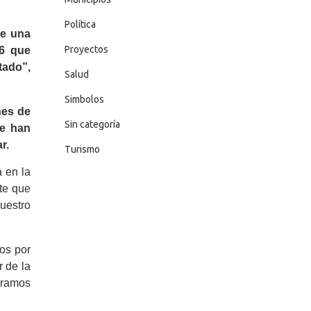
Política
le una
Proyectos
 6 que
tado”,
Salud
Simbolos
nes de
Sin categoría
se han
r.
Turismo
a en la
te que
nuestro
mos por
 de la
eramos