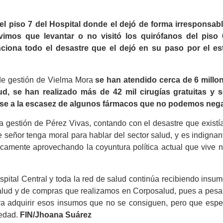
el piso 7 del Hospital donde el dejó de forma irresponsab
mos que levantar o no visitó los quirófanos del piso
iona todo el desastre que el dejó en su paso por el es
 de gestión de Vielma Mora
se han atendido cerca de 6 millo
ud, se han realizado más de 42 mil cirugías gratuitas y 
ese a la escasez de algunos fármacos que no podemos nega
la gestión de Pérez Vivas, contando con el desastre que existí
señor tenga moral para hablar del sector salud, y es indignan
líticamente aprovechando la coyuntura política actual que vive 
spital Central y toda la red de salud continúa recibiendo insu
Salud y de compras que realizamos en Corposalud, pues a pesar
a adquirir esos insumos que no se consiguen, pero que esp
vedad.
FIN/Jhoana Suárez