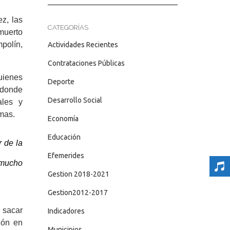
z, las
CATEGORÍAS
muerto
mpolín,
Actividades Recientes
Contrataciones Públicas
uienes
Deporte
, donde
Desarrollo Social
ales y
mas.
Economía
Educación
r de la
Efemerides
 mucho
Gestion 2018-2021
Gestion2012-2017
 sacar
Indicadores
ión en
Municipios