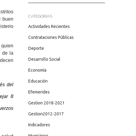
stritos
CATEGORÍAS
l buen
sterio
Actividades Recientes
Contrataciones Públicas
d quien
Deporte
s de la
Desarrollo Social
padecen
Economía
Educación
és del
Efemerides
ejar 8
Gestion 2018-2021
uerzos
Gestion2012-2017
Indicadores
Municipios