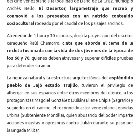
del cine venezolano a la localidad de Llano de La Cruz, municipio
Andrés Bello,
El Desertor, largometraje que recreó y
conmovió a los presentes con un nutrido contenido
sociocultural
rodeado por el caudal de los paisajes andinos.
Alrededor de 1 hora y 30 minutos, duró la proyección del escritor
caraqueño Raúl Chamorro,
cinta que aborda el tema de la
recluta fusionada con la vida de dos jóvenes de la época de
los 60 y 70
, quienes deben atravesar y superar difíciles pruebas
para defender su amor.
La riqueza natural y la estructura arquitectónica del
espléndido
pueblo de Jajó estado Trujillo
, tuvieron el privilegio de
albergar en sus espacios entre otros miembros del elenco, a los
protagonistas Magdiel González (Julián) Eliane Chipia (Sagrario) y
su piedra en el camino, el reconocido actor venezolano Leonidas
Urbina (Subteniente Montilla), quien abusando del poder imparte
acciones injustas y opresoras contra Julián durante su paso por
la Brigada Militar.