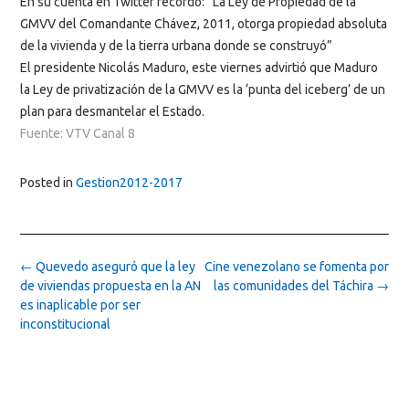
En su cuenta en Twitter recordó: “La Ley de Propiedad de la
GMVV del Comandante Chávez, 2011, otorga propiedad absoluta
de la vivienda y de la tierra urbana donde se construyó”
El presidente Nicolás Maduro, este viernes advirtió que Maduro
la Ley de privatización de la GMVV es la ‘punta del iceberg’ de un
plan para desmantelar el Estado.
Fuente: VTV Canal 8
Posted in
Gestion2012-2017
Post
←
Quevedo aseguró que la ley
Cine venezolano se fomenta por
navigation
de viviendas propuesta en la AN
las comunidades del Táchira
→
es inaplicable por ser
inconstitucional