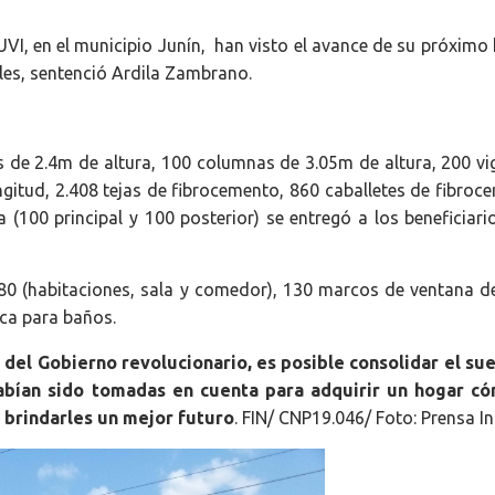
UVI, en el municipio Junín, han visto el avance de su próximo
les, sentenció Ardila Zambrano.
s de 2.4m de altura, 100 columnas de 3.05m de altura, 200 vi
gitud, 2.408 tejas de fibrocemento, 860 caballetes de fibroc
(100 principal y 100 posterior) se entregó a los beneficiari
0 (habitaciones, sala y comedor), 130 marcos de ventana d
ca para baños.
e del Gobierno revolucionario, es posible consolidar el su
habían sido tomadas en cuenta para adquirir un hogar c
y brindarles un mejor futuro
. FIN/ CNP19.046/ Foto: Prensa In