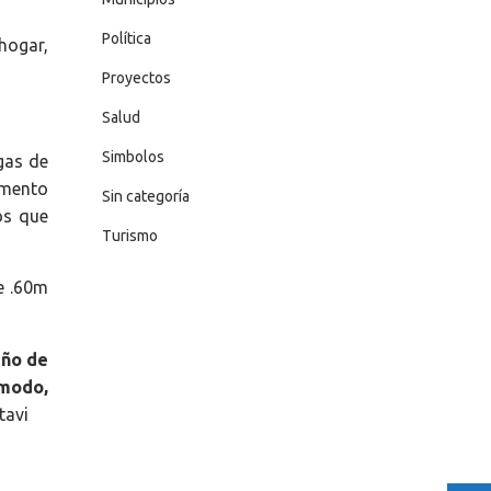
Política
 hogar,
Proyectos
Salud
Simbolos
gas de
emento
Sin categoría
os que
Turismo
e .60m
eño de
ómodo,
tavi