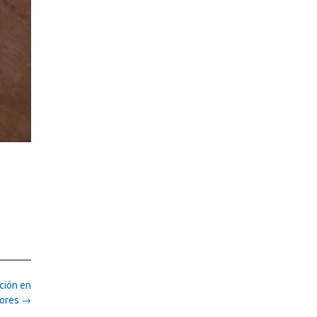
ción en
lores
→