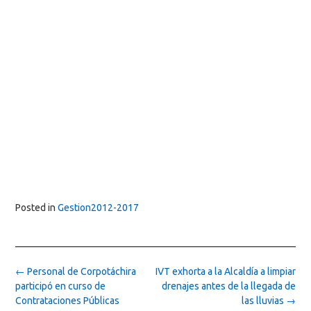
Posted in
Gestion2012-2017
Post
←
Personal de Corpotáchira
IVT exhorta a la Alcaldía a limpiar
navigation
participó en curso de
drenajes antes de la llegada de
Contrataciones Públicas
las lluvias
→