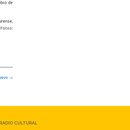
obro de
irense,
.Fotos:
Nuevo
→
RADIO CULTURAL