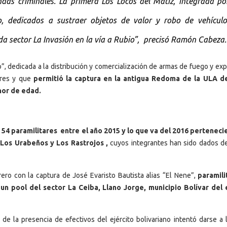
as criminales. La primera Los Locos del Matiz, integrada por
o, dedicados a sustraer objetos de valor y robo de vehículo
da sector La Invasión en la vía a Rubio”, precisó Ramón Cabeza.
”, dedicada a la distribución y comercialización de armas de fuego y exp
ares y que
permitió la captura en la antigua Redoma de la ULA d
nor de edad.
e
54 paramilitares entre el año 2015 y lo que va del 2016 perteneci
 Los Urabeños y Los Rastrojos ,
cuyos integrantes han sido dados de
ero con la captura de José Evaristo Bautista alias “El Nene”,
paramili
n pool del sector La Ceiba, Llano Jorge, municipio Bolívar del
 de la presencia de efectivos del ejército bolivariano intentó darse a l