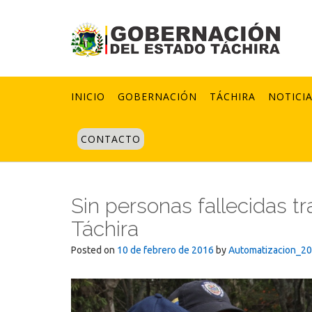
Skip
to
content
INICIO
GOBERNACIÓN
TÁCHIRA
NOTICI
CONTACTO
Sin personas fallecidas t
Táchira
Posted on
10 de febrero de 2016
by
Automatizacion_2