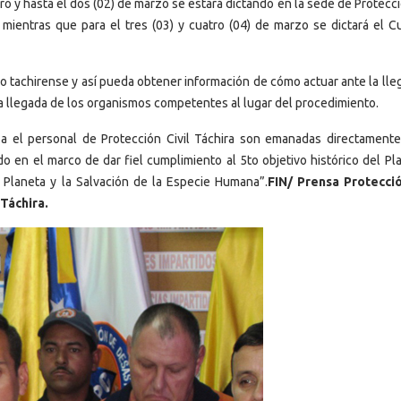
 y hasta el dos (02) de marzo se estará dictando en la sede de Protecci
 mientras que para el tres (03) y cuatro (04) de marzo se dictará el C
blo tachirense y así pueda obtener información de cómo actuar ante la ll
la llegada de los organismos competentes al lugar del procedimiento.
za el personal de Protección Civil Táchira son emanadas directamente
 en el marco de dar fiel cumplimiento al 5to objetivo histórico del Pla
l Planeta y la Salvación de la Especie Humana”.
FIN/ Prensa Protecció
 Táchira.