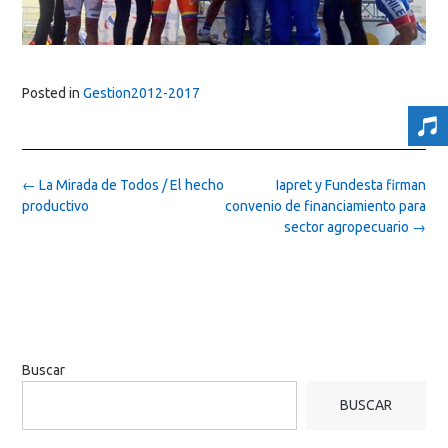
Posted in
Gestion2012-2017
Post
←
La Mirada de Todos / El hecho
Iapret y Fundesta firman
navigation
productivo
convenio de financiamiento para
sector agropecuario
→
Buscar
BUSCAR