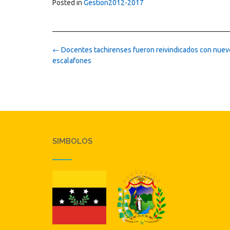
Posted in
Gestion2012-2017
Post
←
Docentes tachirenses fueron reivindicados con nuev
navigation
escalafones
SIMBOLOS