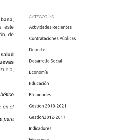
CATEGORÍAS
ubana,
e este
Actividades Recientes
ón, de
Contrataciones Públicas
Deporte
 salud
Desarrollo Social
nuevas
zuela,
Economía
Educación
bético
Efemerides
Gestion 2018-2021
e en el
Gestion2012-2017
a para
Indicadores
Municipios