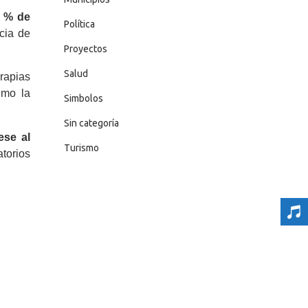
0 % de
Política
cia de
Proyectos
Salud
erapias
imo la
Simbolos
Sin categoría
ese al
Turismo
atorios