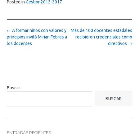
Posted in
Gestion2012-2017
Post
←
A formar niños con valores y
Más de 100 docentes estadales
navigation
principios invitó Mirian Febres a
recibieron credenciales como
los docentes
directivos
→
Buscar
BUSCAR
ENTRADAS RECIENTES