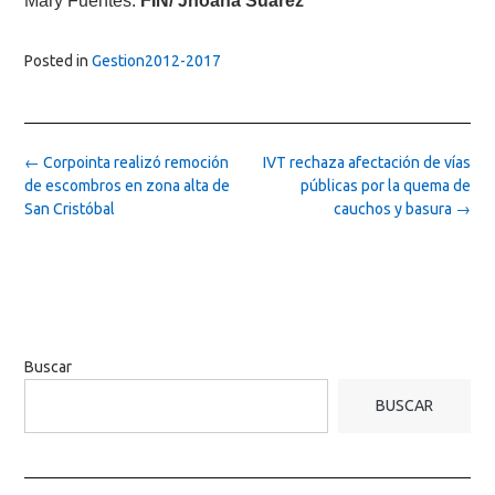
Mary Fuentes.
FIN/ Jhoana Suárez
Posted in
Gestion2012-2017
Post
←
Corpointa realizó remoción
IVT rechaza afectación de vías
navigation
de escombros en zona alta de
públicas por la quema de
San Cristóbal
cauchos y basura
→
Buscar
BUSCAR