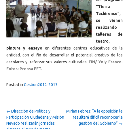
“Tierra
Tachirense”,
se vienen
realizando
talleres de
teatro,
pintura y ensayo
en diferentes centros educativos de la
entidad, con el fin de desarrollar el potencial creativo de los
escolares y reforzar sus valores culturales.
FIN/ Yoly Franco.
Fotos: Prensa FFT.
Posted in
Gestion2012-2017
Post
←
Dirección de Política y
Mirian Febres: “A la oposición le
navigation
Participación Ciudadana y Misión
resultará difícil reconocer la
Nevado realizarán jornadas
gestión del Gobierno”
→