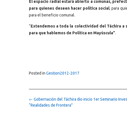
El espacio radial estará abierto a comunas, prefec
para quienes deseen hacer política social
, para qu
para el beneficio comunal.
“
Extendemos a toda la colectividad del Táchira a 
para que hablemos de Política en Mayúscula”
.
Posted in
Gestion2012-2017
Post
←
Gobernación del Táchira dio inicio 1er Seminario Inves
navigation
“Realidades de Frontera”