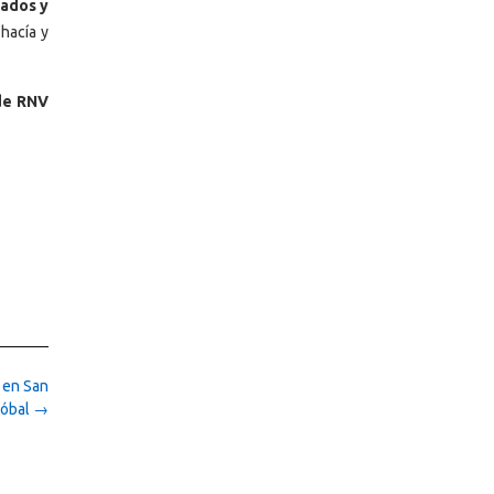
zados y
hacía y
 de RNV
 en San
tóbal
→