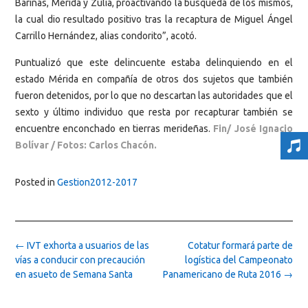
Barinas, Mérida y Zulia, proactivando la búsqueda de los mismos,
la cual dio resultado positivo tras la recaptura de Miguel Ángel
Carrillo Hernández, alias condorito”, acotó.
Puntualizó que este delincuente estaba delinquiendo en el
estado Mérida en compañía de otros dos sujetos que también
fueron detenidos, por lo que no descartan las autoridades que el
sexto y último individuo que resta por recapturar también se
encuentre enconchado en tierras merideñas.
Fin/ José Ignacio
Bolívar / Fotos: Carlos Chacón.
Posted in
Gestion2012-2017
Post
←
IVT exhorta a usuarios de las
Cotatur formará parte de
navigation
vías a conducir con precaución
logística del Campeonato
en asueto de Semana Santa
Panamericano de Ruta 2016
→