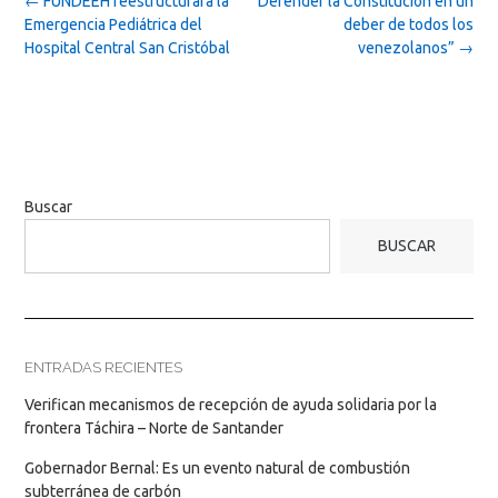
←
FUNDEEH reestructurará la
“Defender la Constitución en un
navigation
Emergencia Pediátrica del
deber de todos los
Hospital Central San Cristóbal
venezolanos”
→
Buscar
BUSCAR
ENTRADAS RECIENTES
Verifican mecanismos de recepción de ayuda solidaria por la
frontera Táchira – Norte de Santander
Gobernador Bernal: Es un evento natural de combustión
subterránea de carbón