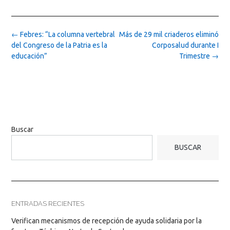
Post
←
Febres: “La columna vertebral
Más de 29 mil criaderos eliminó
navigation
del Congreso de la Patria es la
Corposalud durante I
educación”
Trimestre
→
Buscar
BUSCAR
ENTRADAS RECIENTES
Verifican mecanismos de recepción de ayuda solidaria por la