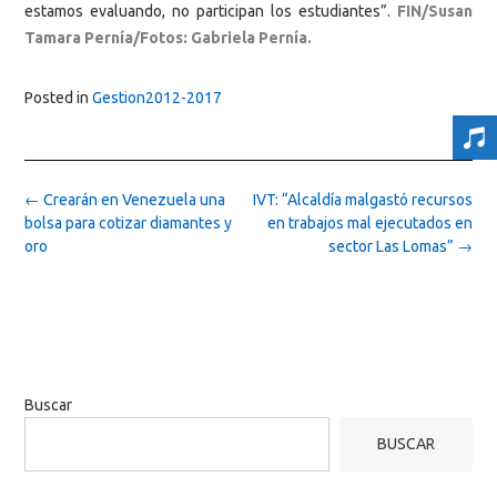
estamos evaluando, no participan los estudiantes”.
FIN/Susan
Tamara Pernía/Fotos: Gabriela Pernía.
Posted in
Gestion2012-2017
Post
←
Crearán en Venezuela una
IVT: “Alcaldía malgastó recursos
navigation
bolsa para cotizar diamantes y
en trabajos mal ejecutados en
oro
sector Las Lomas”
→
Buscar
BUSCAR