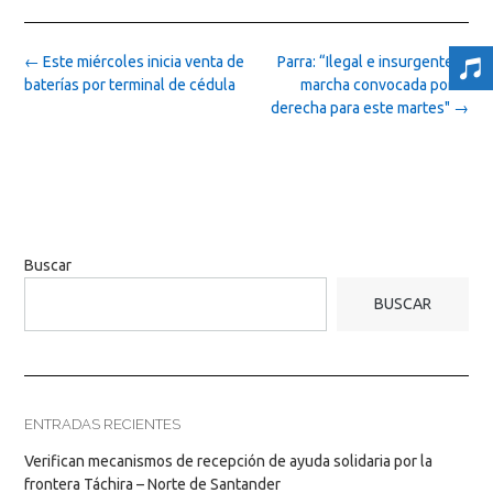
Post
←
Este miércoles inicia venta de
Parra: “Ilegal e insurgente la
navigation
baterías por terminal de cédula
marcha convocada por la
derecha para este martes"
→
Buscar
BUSCAR
ENTRADAS RECIENTES
Verifican mecanismos de recepción de ayuda solidaria por la
frontera Táchira – Norte de Santander