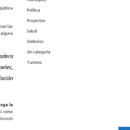
pública
Política
Proyectos
tran las
Salud
 alguna
Simbolos
Sin categoría
dadera
Turismo
oelec,
lación
enga la
sí como
ldonado