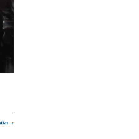
ilias
→