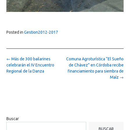
Posted in
Gestion2012-2017
Post
←
Más de 300 bailarines
Comuna Agroturística “El Sueño
navigation
celebrarán el IV Encuentro
de Chávez” en Córdoba recibe
Regional de la Danza
financiamiento para siembra de
Maíz
→
Buscar
BUSCAR