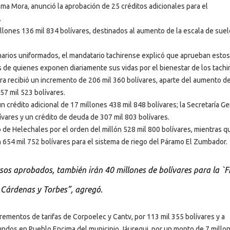
lma Mora, anunció la aprobación de 25 créditos adicionales para el
.
llones 136 mil 834 bolívares, destinados al aumento de la escala de suel
narios uniformados, el mandatario tachirense explicó que aprueban estos
 de quienes exponen diariamente sus vidas por el bienestar de los tachi
ra recibió un incremento de 206 mil 360 bolívares, aparte del aumento de
57 mil 523 bolívares.
n crédito adicional de 17 millones 438 mil 848 bolívares; la Secretaría G
ívares y un crédito de deuda de 307 mil 803 bolívares.
de Helechales por el orden del millón 528 mil 800 bolívares, mientras q
n 654 mil 752 bolívares para el sistema de riego del Páramo El Zumbador.
os aprobados, también irán 40 millones de bolívares para la `F
, Cárdenas y Torbes”, agregó.
rementos de tarifas de Corpoelec y Cantv, por 113 mil 355 bolívares y a
undos en Pueblo Encima del municipio Jáuregui, por un monto de 7 millo