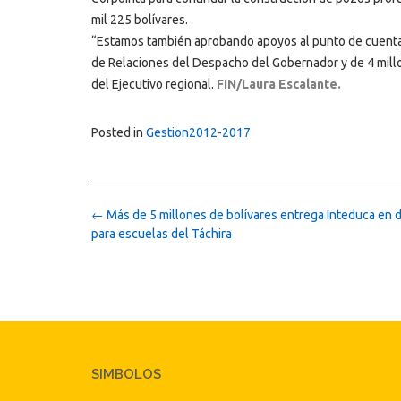
mil 225 bolívares.
“Estamos también aprobando apoyos al punto de cuenta y 
de Relaciones del Despacho del Gobernador y de 4 millon
del Ejecutivo regional.
FIN/Laura Escalante.
Posted in
Gestion2012-2017
Post
←
Más de 5 millones de bolívares entrega Inteduca en 
navigation
para escuelas del Táchira
SIMBOLOS