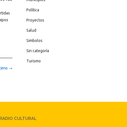
Política
rtidas
uipos
Proyectos
Salud
Simbolos
Sin categoría
Turismo
nteno
→
RADIO CULTURAL