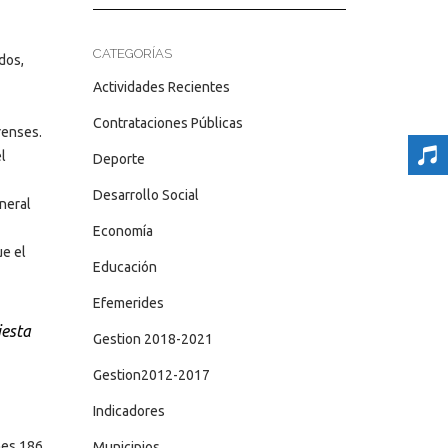
CATEGORÍAS
dos,
Actividades Recientes
Contrataciones Públicas
renses.
l
Deporte
Desarrollo Social
eneral
Economía
ue el
Educación
Efemerides
iesta
Gestion 2018-2021
Gestion2012-2017
Indicadores
nes 186
Municipios