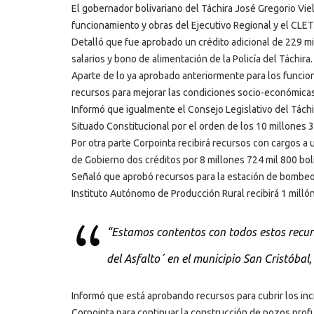
El gobernador bolivariano del Táchira José Gregorio Vie
funcionamiento y obras del Ejecutivo Regional y el CLET
Detalló que fue aprobado un crédito adicional de 229 mi
salarios y bono de alimentación de la Policía del Táchira.
Aparte de lo ya aprobado anteriormente para los funcio
recursos para mejorar las condiciones socio-económicas
Informó que igualmente el Consejo Legislativo del Táchi
Situado Constitucional por el orden de los 10 millones 3
Por otra parte Corpointa recibirá recursos con cargos a u
de Gobierno dos créditos por 8 millones 724 mil 800 bol
Señaló que aprobó recursos para la estación de bombeo 
Instituto Autónomo de Producción Rural recibirá 1 milló
“Estamos contentos con todos estos recurs
del Asfalto´ en el municipio San Cristóbal
Informó que está aprobando recursos para cubrir los inc
Corpointa para continuar la construcción de pozos prof