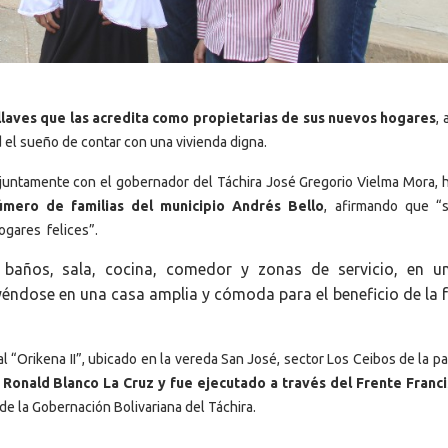
s llaves que las acredita como propietarias de sus nuevos hogares
, 
 el sueño de contar con una vivienda digna.
juntamente con el gobernador del Táchira José Gregorio Vielma Mora, h
úmero de familias del municipio Andrés Bello
, afirmando que “
ogares felices”.
 baños, sala, cocina, comedor y zonas de servicio, en u
ndose en una casa amplia y cómoda para el beneficio de la f
 “Orikena II”, ubicado en la vereda San José, sector Los Ceibos de la p
e Ronald Blanco La Cruz y fue ejecutado a través del Frente Franc
de la Gobernación Bolivariana del Táchira.