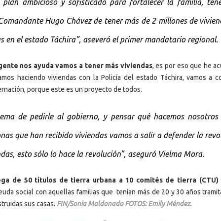
 plan ambicioso y sofisticado para fortalecer la familia, ten
l Comandante Hugo Chávez de tener más de 2 millones de vivien
s en el estado Táchira”, aseveró el primer mandatario regional.
 gente nos ayuda vamos a tener más viviendas
, es por eso que he ac
amos haciendo viviendas con la Policía del estado Táchira, vamos a co
rnación, porque este es un proyecto de todos.
ema de pedirle al gobierno, y pensar qué hacemos nosotros 
nas que han recibido viviendas vamos a salir a defender la revo
das, esto sólo lo hace la revolución”, aseguró Vielma Mora.
ega de 50 títulos de tierra urbana a 10 comités de tierra (CTU)
deuda social con aquellas familias que tenían más de 20 y 30 años trami
struidas sus casas.
FIN/Sonia Maldonado FOTOS: Emily Méndez.