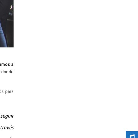
amos a
o donde
os para
seguir
 través