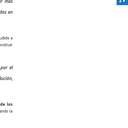
er más
das en
udido a
nstruir
por el
lución,
de los
tando la