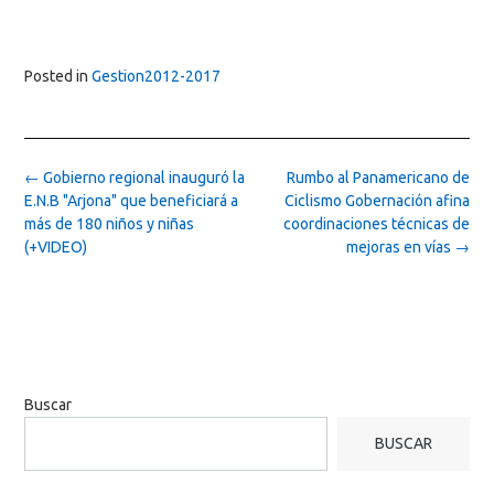
Posted in
Gestion2012-2017
Post
←
Gobierno regional inauguró la
Rumbo al Panamericano de
navigation
E.N.B "Arjona" que beneficiará a
Ciclismo Gobernación afina
más de 180 niños y niñas
coordinaciones técnicas de
(+VIDEO)
mejoras en vías
→
Buscar
BUSCAR