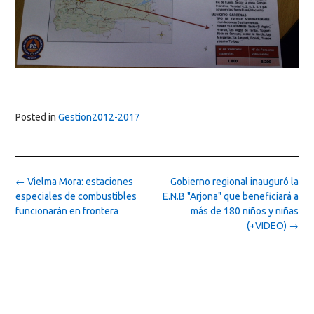
Posted in
Gestion2012-2017
Post
←
Vielma Mora: estaciones
Gobierno regional inauguró la
navigation
especiales de combustibles
E.N.B "Arjona" que beneficiará a
funcionarán en frontera
más de 180 niños y niñas
(+VIDEO)
→