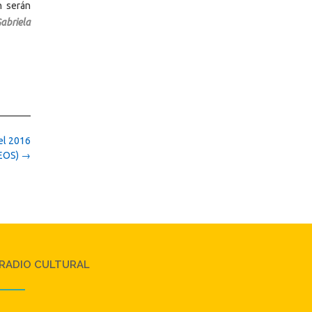
n serán
abriela
el 2016
EOS)
→
RADIO CULTURAL