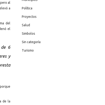
, pero al
Política
elevó a
Proyectos
ema del
Salud
denó el
Simbolos
Sin categoría
o de 6
Turismo
ares y
presta
“porque
a de la