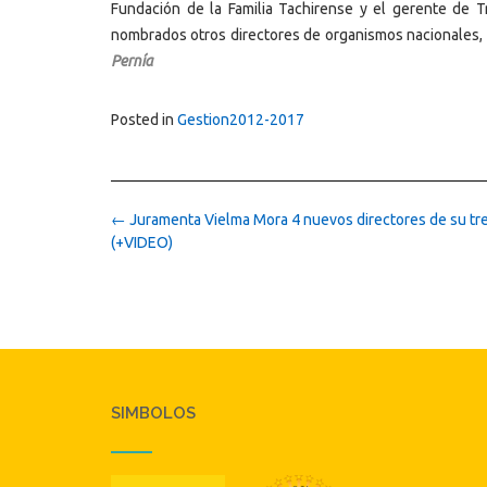
Fundación de la Familia Tachirense y el gerente de T
nombrados otros directores de organismos nacionales, p
Pernía
Posted in
Gestion2012-2017
Post
←
Juramenta Vielma Mora 4 nuevos directores de su tre
navigation
(+VIDEO)
SIMBOLOS