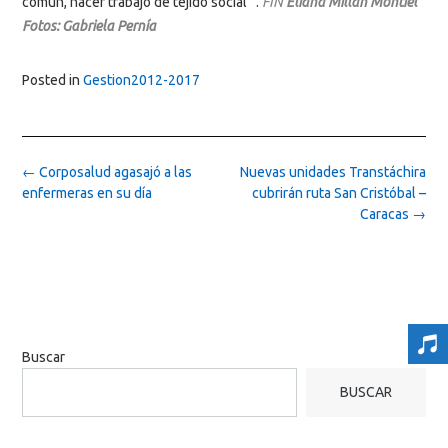
común, hacer trabajo de tejido social” .
FIN
Eliana Millán Montiel
Fotos: Gabriela Pernía
Posted in
Gestion2012-2017
Post
←
Corposalud agasajó a las
Nuevas unidades Transtáchira
navigation
enfermeras en su día
cubrirán ruta San Cristóbal –
Caracas
→
Buscar
BUSCAR