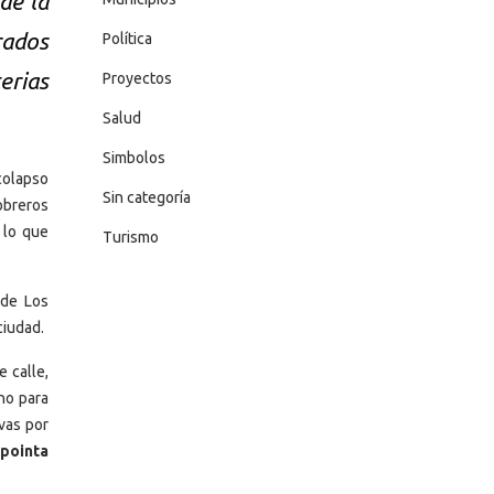
de la
rados
Política
terias
Proyectos
Salud
Simbolos
 colapso
Sin categoría
obreros
 lo que
Turismo
 de Los
ciudad.
 calle,
no para
vas por
pointa