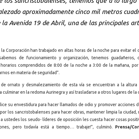
 los sancristobalenses, tenemos que a lo largo 
lezado aproximadamente cinco mil metros cuad
e la Avenida 19 de Abril, una de las principales ar
 la Corporación han trabajado en altas horas de la noche para evitar el
 sabemos de funcionamiento y organización, tenemos guadañeros, 
 horarios comprendidos de 8:00 de la noche a 3:00 de la mañana, por
rnos en materia de seguridad”.
 de ornato y desmalezamiento de esta vía se encuentran a la altura
culminar en la redoma Aurinegra y así trasladarse a otros lugares de la 
lice su envestidura para hacer llamados de odio y promover acciones de
 por los sancristobalenses para hacer obras, mantener limpia la ciudad, 
 ustedes los seudo- líderes de oposición les cuesta hacer cosas positi
ones, pero todavía está a tiempo… trabaje!”, culminó.
Prensa/Cor