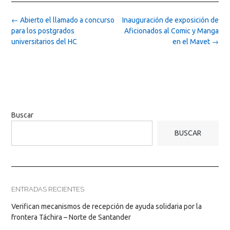
Post
←
Abierto el llamado a concurso
Inauguración de exposición de
navigation
para los postgrados
Aficionados al Comic y Manga
universitarios del HC
en el Mavet
→
Buscar
BUSCAR
ENTRADAS RECIENTES
Verifican mecanismos de recepción de ayuda solidaria por la
frontera Táchira – Norte de Santander