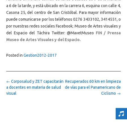
a 6 de la tarde, y está ubicado en la carrera 6, esquina con calle 4,
Casona 25, del centro de San Cristóbal. Para mayor información
puede comunicarse por los teléfonos 0276 3433102, 3414551, o
por nuestras redes sociales Facebook; Museo de Artes visuales y
del Espacio del Táchira Twitter: @MavetMuseo
FIN / Prensa
Museo de Artes Visuales y del Espacio.
Posted in
Gestion2012-2017
Post
←
Corposalud y ZET capacitarán
Recuperados 60 km en limpieza
navigation
a docentes en materia de salud
de vías para el Panamericano de
visual
Ciclismo
→