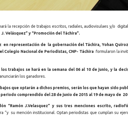
rá la recepción de trabajos escritos, radiales, audiovisulaes y/o digita
J. Velásquez” y “Promoción del Táchira”.
z en representación de la gobernación del Táchira, Yohan Quiroz
l Colegio Nacional de Periodistas, CNP- Táchira
formularon la invit
 los trabajos se hará en la semana del 06 al 10 de junio, y la deci
anunciarán los ganadores.
abajos que optarán a dichos premios, serán los que hayan sido pub
l periodo comprendido del 28 de junio de 2015 al 19 de mayo de 20
ón “Ramón J.Velasquez” y sus tres menciones escrito, radiofó
a “y su mención institucional. Optan periodistas que cumplan su ejerc