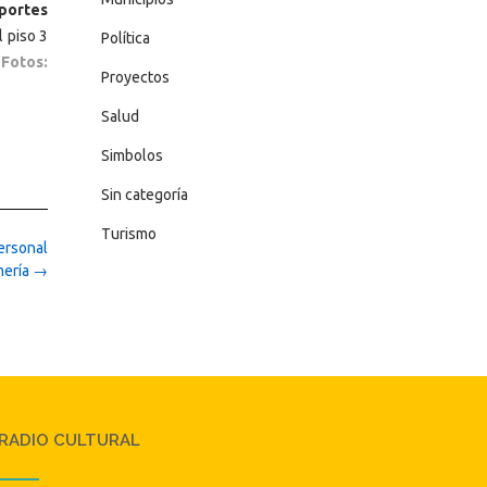
oportes
l piso 3
Política
 Fotos:
Proyectos
Salud
Simbolos
Sin categoría
Turismo
personal
mería
→
RADIO CULTURAL