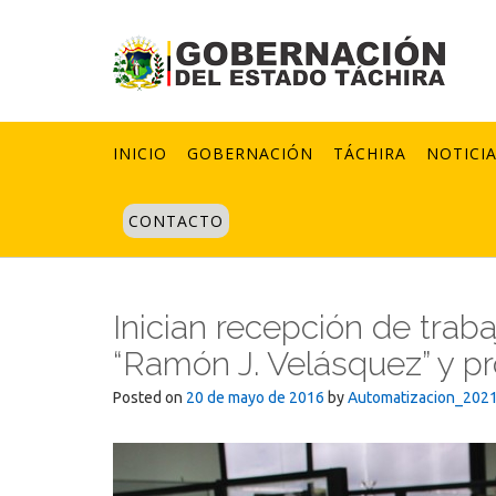
Skip
to
content
INICIO
GOBERNACIÓN
TÁCHIRA
NOTICI
CONTACTO
Inician recepción de trab
“Ramón J. Velásquez” y p
Posted on
20 de mayo de 2016
by
Automatizacion_202