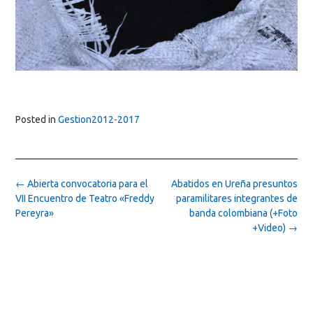
Posted in
Gestion2012-2017
Post
←
Abierta convocatoria para el
Abatidos en Ureña presuntos
navigation
VII Encuentro de Teatro «Freddy
paramilitares integrantes de
Pereyra»
banda colombiana (+Foto
+Video)
→