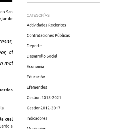
 en San
CATEGORÍAS
ejar de
Actividades Recientes
Contrataciones Públicas
resas,
Deporte
or, al
Desarrollo Social
an mal
Economía
Educación
Efemerides
cuerdos
Gestion 2018-2021
la.
Gestion2012-2017
Indicadores
la cual
guardo a
Municipios