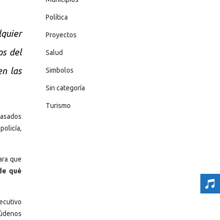
Política
quier
Proyectos
os del
Salud
en las
Simbolos
Sin categoría
Turismo
pasados
policía,
ara que
 de qué
jecutivo
yúdenos