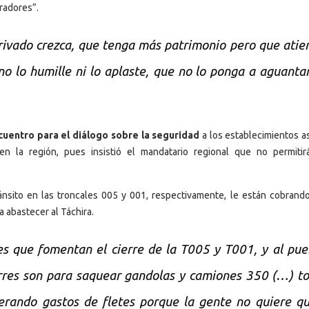
radores”.
rivado crezca, que tenga más patrimonio pero que atie
o lo humille ni lo aplaste, que no lo ponga a aguantar
cuentro para el diálogo sobre la seguridad
a los establecimientos a
en la región, pues insistió el mandatario regional que no permiti
nsito en las troncales 005 y 001, respectivamente, le están cobrando
a abastecer al Táchira.
s que fomentan el cierre de la T005 y T001, y al pue
rres son para saquear gandolas y camiones 350 (…) t
erando gastos de fletes porque la gente no quiere q