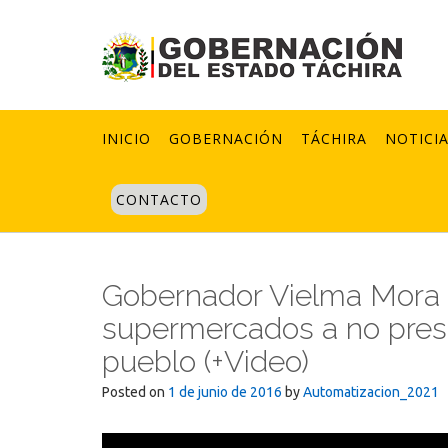
Skip
to
content
INICIO
GOBERNACIÓN
TÁCHIRA
NOTICI
CONTACTO
Gobernador Vielma Mora 
supermercados a no prest
pueblo (+Video)
Posted on
1 de junio de 2016
by
Automatizacion_2021