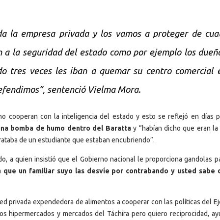
a la empresa privada y los vamos a proteger de cual
n a la seguridad del estado como por ejemplo los dueñ
do tres veces les iban a quemar su centro comercial 
defendimos”, sentenció Vielma Mora.
 no cooperan con la inteligencia del estado y esto se reflejó en días 
 una bomba de humo dentro del Baratta
y “habían dicho que eran la 
trataba de un estudiante que estaban encubriendo”.
, a quien insistió que el Gobierno nacional le proporciona gandolas p
a que un familiar suyo las desvíe por contrabando y usted sabe
 red privada expendedora de alimentos a cooperar con las políticas del E
os hipermercados y mercados del Táchira pero quiero reciprocidad, a