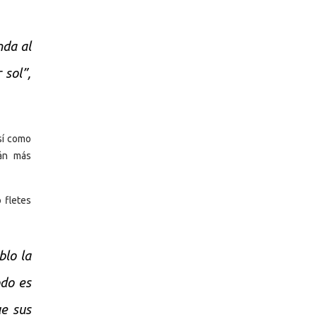
nda al
 sol”,
sí como
rán más
 fletes
blo la
odo es
ue sus