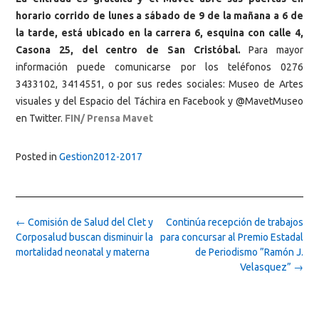
horario corrido de lunes a sábado de 9 de la mañana a 6 de
la tarde, está ubicado en la carrera 6, esquina con calle 4,
Casona 25, del centro de San Cristóbal.
Para mayor
información puede comunicarse por los teléfonos 0276
3433102, 3414551, o por sus redes sociales: Museo de Artes
visuales y del Espacio del Táchira en Facebook y @MavetMuseo
en Twitter.
FIN/ Prensa Mavet
Posted in
Gestion2012-2017
Post
←
Comisión de Salud del Clet y
Continúa recepción de trabajos
navigation
Corposalud buscan disminuir la
para concursar al Premio Estadal
mortalidad neonatal y materna
de Periodismo ”Ramón J.
Velasquez”
→