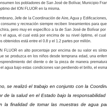
onsumen los pobladores de San José de Bolívar, Municipio Fra
ó
ptimo del ION FLUOR en la misma.
ambrano, Jefe de la Coordinación de Aire, Agua y Edificaciones
a consumo y recreación siempre recib
en
lineamientos para que
chira, pero muy en específico a la de San José de Bolívar por l
el agua, el cual está por encima de su nivel
ó
ptimo, el cual
s obtenidos está entre el 0.8 y el 1.2 partes por millón.
N FLUOR en alto porcentaje por encima de su valor es sínt
que se produzca en los niños desde temprana edad, una enfe
esprendimiento del diente o de la pieza de manera prematura
l agua bajo estas condiciones van perdiendo el brillo, el esma
, se realizó el trabajo en conjunto con la Coordin
or de la salud en el
E
stado bajo la responsabilidad
n la finalidad de tomar las muestras de agua pa