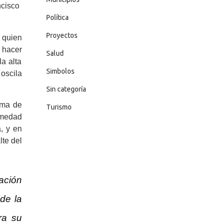
ncisco
Política
Proyectos
, quien
 ha
cer
Salud
a alta
Simbolos
 oscila
Sin categoría
oma de
Turismo
rmedad
, y en
lte del
ación
 de la
ra su