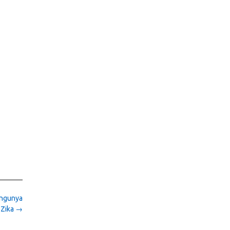
ungunya
 Zika
→