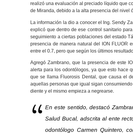
realiz
ó
una evaluación al preciado líquido que c
de Miranda, debido a la alta presencia del nivel
La información la dio a conocer el Ing. Sendy Z
explicó que dentro de ese control sanitario par
seguimiento a ciertas poblaciones del estado Tá
presencia de manera natural del ION FLUOR en 
entre el 0.7, pero que según los últimos resultado
Agregó Zambrano, que la presencia de este IO
alerta para los odont
ó
logos, ya que esto hace 
que se llama Fluorosis Dental, que causa el d
aquellas personas que igual sigan consumiendo e
diente y el mismo empieza a negrearse.
En este sentido, destacó Zambrano
Salud Bucal, adscrita al ente rect
o
dontólogo Carmen Quintero, co