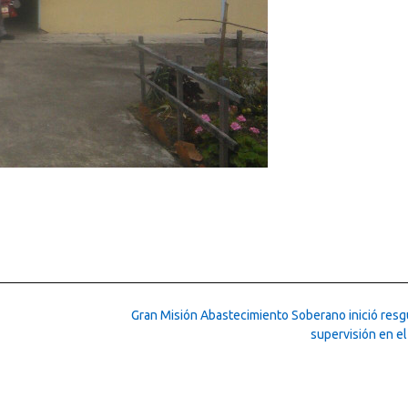
Gran Misión Abastecimiento Soberano inició resg
supervisión en el