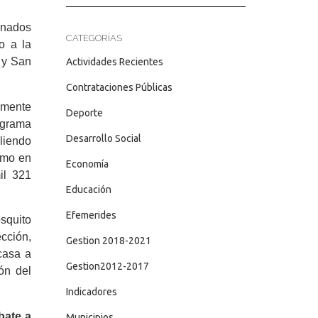
inados
CATEGORÍAS
o a la
 y San
Actividades Recientes
Contrataciones Públicas
amente
Deporte
ograma
Desarrollo Social
liendo
omo en
Economía
il 321
Educación
Efemerides
squito
cción,
Gestion 2018-2021
 casa a
Gestion2012-2017
ión del
Indicadores
bate a
Municipios