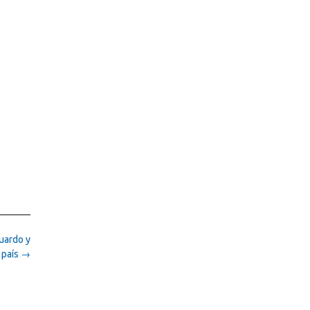
uardo y
 país
→