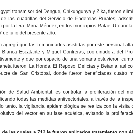
gypti transmisor del Dengue, Chikungunya y Zika, fueron elim
 de las cuadrillas del Servicio de Endemias Rurales, adscrit
a por la Dra. Mirna Méndez, en los municipios Rafael Urdaneta
 de julio del presente año.
en agregó que las comunidades asistidas por este personal alt
 de Blanca Escalante y Miguel Contreras, coordinadora del Pr
ctivamente y que por espacio de una semana estuvieron cump
daneta fueron: La Honda, El Reposo, Delicias y Betania, así c
Sucre de San Cristóbal, donde fueron beneficiadas cuatro m
ón de Salud Ambiental, es controlar la proliferación del mo
cando todas las medidas antivectoriales, a través de la inspe
lo tanto, la vigilancia epidemiológica se realiza con la visita
volutivo del vector en su fase acuática, evitando la proliferac
 de las cuales a 712 le fueron aplicados tratamiento con A