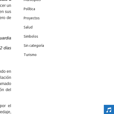
acer un
Política
 en sus
dero de
Proyectos
Salud
Simbolos
uardia
Sin categoría
22 días
Turismo
ndo en
blación
llamado
ión del
por el
edaje,