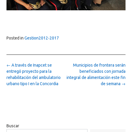
Posted in
Gestion2012-2017
Post
←
A través de Inapcet se
Municipios de frontera serán
navigation
entregó proyecto para la
beneficiados con jornada
rehabilitación del ambulatorio
integral de alimentación este fin
urbano tipo I en la Concordia
de semana
→
Buscar