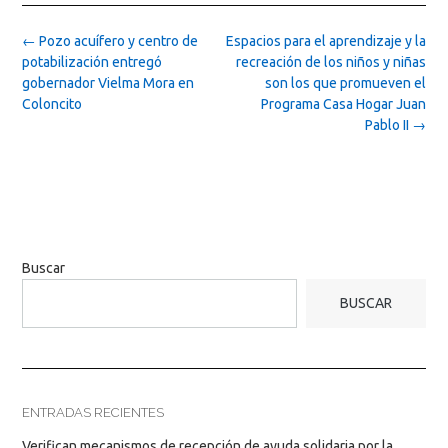
Post
←
Pozo acuífero y centro de
Espacios para el aprendizaje y la
navigation
potabilización entregó
recreación de los niños y niñas
gobernador Vielma Mora en
son los que promueven el
Coloncito
Programa Casa Hogar Juan
Pablo II
→
Buscar
BUSCAR
ENTRADAS RECIENTES
Verifican mecanismos de recepción de ayuda solidaria por la