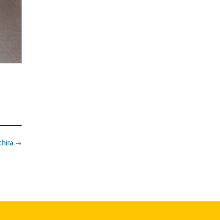
chira
→