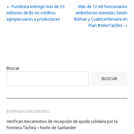
Post
←
Fundesta entregó más de 25
Más de 12 mil funcionarios
navigation
millones de Bs en créditos
embellecen avenidas Simón
agropecuarios a productores
Bolívar y Cuatricentenaria en
Plan #AmoTachira
→
Buscar
BUSCAR
ENTRADAS RECIENTES
Verifican mecanismos de recepción de ayuda solidaria por la
frontera Táchira – Norte de Santander