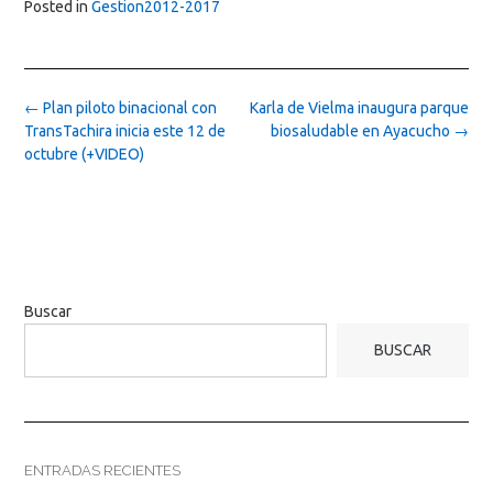
Posted in
Gestion2012-2017
Post
←
Plan piloto binacional con
Karla de Vielma inaugura parque
navigation
TransTachira inicia este 12 de
biosaludable en Ayacucho
→
octubre (+VIDEO)
Buscar
BUSCAR
ENTRADAS RECIENTES