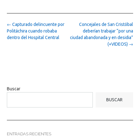
Post
←
Capturado delincuente por
Concejales de San Cristóbal
navigation
Politáchira cuando robaba
deberían trabajar “por una
dentro del Hospital Central
ciudad abandonada y en desidia”
(+VIDEOS)
→
Buscar
BUSCAR
ENTRADAS RECIENTES