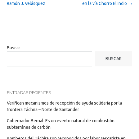
navigation
Ramón J. Velásquez
en la vía Chorro El Indio
→
Buscar
BUSCAR
ENTRADAS RECIENTES
Verifican mecanismos de recepción de ayuda solidaria por la
frontera Táchira – Norte de Santander
Gobernador Bernal: Es un evento natural de combustión
subterránea de carbón
Bomberos del Táchira son reconocidos por labor rescatista en