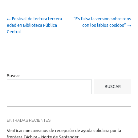
Post
←
Festival de lectura tercera
“Es falsa la versión sobre reos
navigation
edad en Biblioteca Pública
con los labios cosidos”
→
Central
Buscar
BUSCAR
ENTRADAS RECIENTES
Verifican mecanismos de recepción de ayuda solidaria por la
frontera Táchira – Norte de Santander